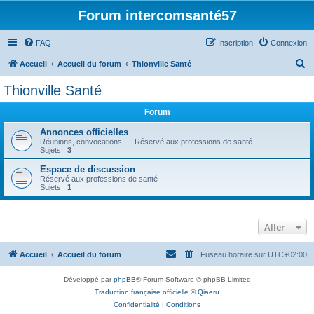
Forum intercomsanté57
FAQ
Inscription
Connexion
R
Accueil
Accueil du forum
Thionville Santé
e
Thionville Santé
c
Forum
h
e
Annonces officielles
Réunions, convocations, ... Réservé aux professions de santé
r
Sujets :
3
c
Espace de discussion
Réservé aux professions de santé
h
Sujets :
1
e
r
Aller
Accueil
Accueil du forum
Fuseau horaire sur
UTC+02:00
Développé par
phpBB
® Forum Software © phpBB Limited
Traduction française officielle
©
Qiaeru
Confidentialité
|
Conditions