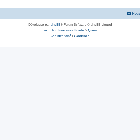
Nous
Développé par
phpBB
® Forum Software © phpBB Limited
Traduction française officielle
©
Qiaeru
Confidentialité
|
Conditions