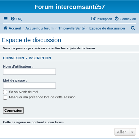
Forum intercomsanté57
FAQ
Inscription
Connexion
R
Accueil
Accueil du forum
Thionville Santé
Espace de discussion
e
Espace de discussion
c
Vous ne pouvez pas voir ou consulter les sujets de ce forum.
h
e
CONNEXION
•
INSCRIPTION
r
Nom d’utilisateur :
c
h
Mot de passe :
e
Se souvenir de moi
r
Masquer ma présence lors de cette session
Cette catégorie ne contient aucun forum.
Aller