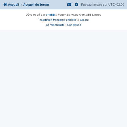
Accueil
Accueil du forum
Fuseau horaire sur
UTC+02:00
Développé par
phpBB
® Forum Software © phpBB Limited
Traduction française officielle
©
Qiaeru
Confidentialité
|
Conditions