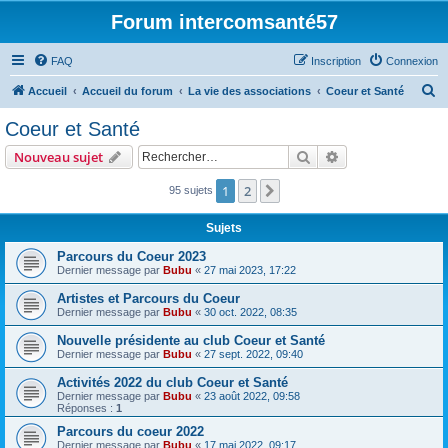
Forum intercomsanté57
FAQ
Inscription
Connexion
R
Accueil
Accueil du forum
La vie des associations
Coeur et Santé
e
Coeur et Santé
c
Rechercher
Recherche avanc
Nouveau sujet
h
e
1
2
Suivant
95 sujets
r
Sujets
c
Parcours du Coeur 2023
h
Dernier message par
Bubu
«
27 mai 2023, 17:22
e
Artistes et Parcours du Coeur
r
Dernier message par
Bubu
«
30 oct. 2022, 08:35
Nouvelle présidente au club Coeur et Santé
Dernier message par
Bubu
«
27 sept. 2022, 09:40
Activités 2022 du club Coeur et Santé
Dernier message par
Bubu
«
23 août 2022, 09:58
Réponses :
1
Parcours du coeur 2022
Dernier message par
Bubu
«
17 mai 2022, 09:17