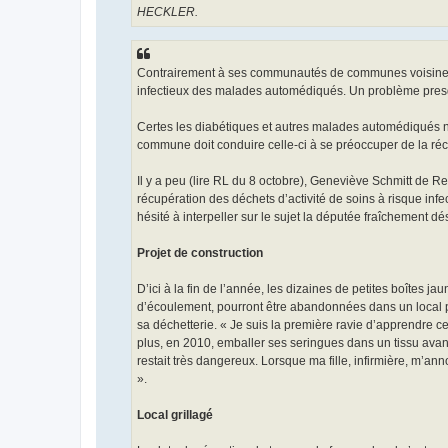
HECKLER.
Contrairement à ses communautés de communes voisines, c
infectieux des malades automédiqués. Un problème pres
Certes les diabétiques et autres malades automédiqués ne
commune doit conduire celle-ci à se préoccuper de la réc
Il y a peu (lire RL du 8 octobre), Geneviève Schmitt de Ret
récupération des déchets d’activité de soins à risque inf
hésité à interpeller sur le sujet la députée fraîchement d
Projet de construction
D’ici à la fin de l’année, les dizaines de petites boîtes
d’écoulement, pourront être abandonnées dans un local p
sa déchetterie. « Je suis la première ravie d’apprendre ce
plus, en 2010, emballer ses seringues dans un tissu avant
restait très dangereux. Lorsque ma fille, infirmière, m’an
».
Local grillagé