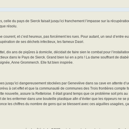
elle du pays de Sierck faisait jusqu’ici franchement l’impasse sur la récupérati
que résolu.
 courent, et c’est heureux, pas forcément les rues. Pour autant, un seul d’entre 
upération de ses déchets infectieux, les fameux Dasri.
tel, dix ans de piqûres à domicile, décidait de faire sien le combat pour l’installat
ectieux dans le Pays de Sierck. Grand bien lui en a pris ! La dame souffrant de dia
ésignée, Anne Grommerch. Elle fut bien inspirée.
 jaunes jusqu’ici dangereusement stockées par Geneviève dans sa cave en attente d’u
révu à cet effet et que la communauté de communes des Trois frontières compte fa
tte nouvelle, assure la Retteloise. Il était grand temps que ce problème soit pris au
 de les enfermer dans une bouteille plastique afin d’éviter que les rippeurs ne se p
nonce les chiffres du nombre de gens qui se blessent avec ces aiguilles usagées, ça 