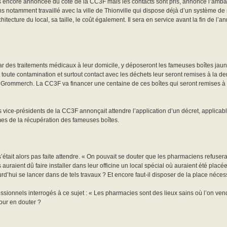
s encore annoncée du côté de la CC3F mais les contacts sont pris, annonce l’ambas
otamment travaillé avec la ville de Thionville qui dispose déjà d’un système de
ecture du local, sa taille, le coût également. Il sera en service avant la fin de l’ann
des traitements médicaux à leur domicile, y déposeront les fameuses boîtes jau
t toute contamination et surtout contact avec les déchets leur seront remises à la
 Grommerch. La CC3F va financer une centaine de ces boîtes qui seront remises à
s vice-présidents de la CC3F annonçait attendre l’application d’un décret, applicabl
es de la récupération des fameuses boîtes.
était alors pas faite attendre. « On pouvait se douter que les pharmaciens refusera
 auraient dû faire installer dans leur officine un local spécial où auraient été plac
d’hui se lancer dans de tels travaux ? Et encore faut-il disposer de la place nécess
ionnels interrogés à ce sujet : « Les pharmacies sont des lieux sains où l’on vend
pour en douter ?