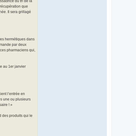
sadrice du tri de la
 récupération que
ée. Il sera grillagé
nes hermétiques dans
 demande par deux
 ces pharmaciens qui,
e au 1er janvier
ient l’entrée en
ées une ou plusieurs
aire ! »
 des produits qui le