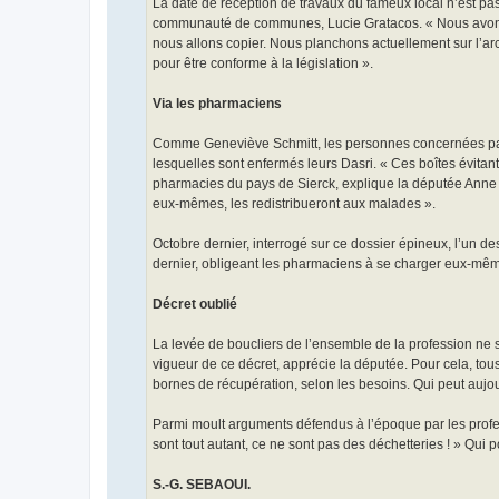
La date de réception de travaux du fameux local n’est pa
communauté de communes, Lucie Gratacos. « Nous avons n
nous allons copier. Nous planchons actuellement sur l’archit
pour être conforme à la législation ».
Via les pharmaciens
Comme Geneviève Schmitt, les personnes concernées par 
lesquelles sont enfermés leurs Dasri. « Ces boîtes évitan
pharmacies du pays de Sierck, explique la députée Anne
eux-mêmes, les redistribueront aux malades ».
Octobre dernier, interrogé sur ce dossier épineux, l’un de
dernier, obligeant les pharmaciens à se charger eux-mêm
Décret oublié
La levée de boucliers de l’ensemble de la profession ne s’
vigueur de ce décret, apprécie la députée. Pour cela, tous
bornes de récupération, selon les besoins. Qui peut aujour
Parmi moult arguments défendus à l’époque par les profess
sont tout autant, ce ne sont pas des déchetteries ! » Qui 
S.-G. SEBAOUI.