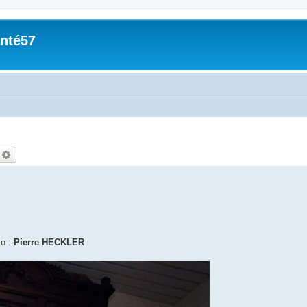
nté57
echercher
Recherche avancée
to :
Pierre HECKLER