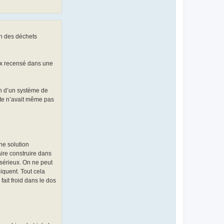
on des déchets
eux recensé dans une
ion d’un système de
bète n’avait même pas
ne solution
ire construire dans
 sérieux. On ne peut
iquent. Tout cela
fait froid dans le dos