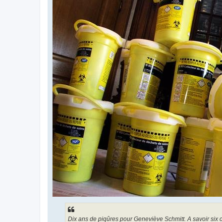
Dix ans de piqûres pour Geneviève Schmitt. A savoir six co