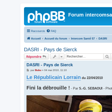
Forum intercomsa
Raccourcis
FAQ
Accueil
Accueil du forum
Intercom Santé 57
DASRI
DASRI - Pays de Sierck
R
Répondre
DASRI - Pays de Sierck
M
par
Bubu
»
04 mai 2010, 11:10
e
Le Républicain Lorrain
s
du 22/04/2010
s
a
g
Fini la débrouille !
e
- Par
S.-G. SEBAOUI
- Pho