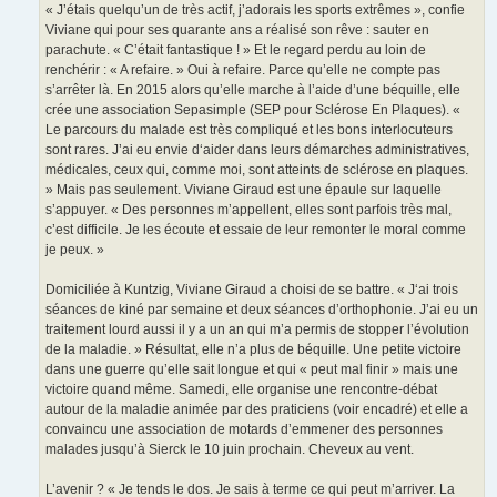
« J’étais quelqu’un de très actif, j’adorais les sports extrêmes », confie
Viviane qui pour ses quarante ans a réalisé son rêve : sauter en
parachute. « C’était fantastique ! » Et le regard perdu au loin de
renchérir : « A refaire. » Oui à refaire. Parce qu’elle ne compte pas
s’arrêter là. En 2015 alors qu’elle marche à l’aide d’une béquille, elle
crée une association Sepasimple (SEP pour Sclérose En Plaques). «
Le parcours du malade est très compliqué et les bons interlocuteurs
sont rares. J’ai eu envie d‘aider dans leurs démarches administratives,
médicales, ceux qui, comme moi, sont atteints de sclérose en plaques.
» Mais pas seulement. Viviane Giraud est une épaule sur laquelle
s’appuyer. « Des personnes m’appellent, elles sont parfois très mal,
c’est difficile. Je les écoute et essaie de leur remonter le moral comme
je peux. »
Domiciliée à Kuntzig, Viviane Giraud a choisi de se battre. « J‘ai trois
séances de kiné par semaine et deux séances d’orthophonie. J’ai eu un
traitement lourd aussi il y a un an qui m’a permis de stopper l’évolution
de la maladie. » Résultat, elle n’a plus de béquille. Une petite victoire
dans une guerre qu’elle sait longue et qui « peut mal finir » mais une
victoire quand même. Samedi, elle organise une rencontre-débat
autour de la maladie animée par des praticiens (voir encadré) et elle a
convaincu une association de motards d’emmener des personnes
malades jusqu’à Sierck le 10 juin prochain. Cheveux au vent.
L’avenir ? « Je tends le dos. Je sais à terme ce qui peut m’arriver. La