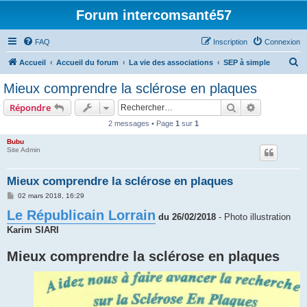
Forum intercomsanté57
FAQ
Inscription
Connexion
R
Accueil
Accueil du forum
La vie des associations
SEP à simple
e
Mieux comprendre la sclérose en plaques
c
Rechercher
Recherche 
Répondre
h
2 messages • Page
1
sur
1
e
Bubu
r
Site Admin
c
h
Mieux comprendre la sclérose en plaques
e
M
02 mars 2018, 16:29
e
r
Le Républicain Lorrain
s
du 26/02/2018
- Photo illustration
s
a
Karim SIARI
g
e
Mieux comprendre la sclérose en plaques