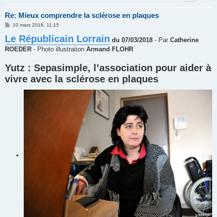
Re: Mieux comprendre la sclérose en plaques
M
10 mars 2018, 11:15
e
Le Républicain Lorrain
s
du 07/03/2018
- Par
Catherine
s
a
ROEDER
- Photo illustration
Armand FLOHR
g
e
Yutz : Sepasimple, l’association pour aider à
vivre avec la sclérose en plaques