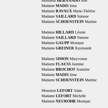
Monsieur
HERNANDO
José
Madame
MADIS
Irma
Madame
RAVAUX
Marie-Thérèse
Madame
SAILLARD
Simone
Madame
SCHOENSTEIN
Martine
Madame
HILLARD
Léonie
Madame
SAILLARD
Simone
Madame
GAUPP
Monique
Madame
GREINER
Raymonde
Madame
SIMON
Maryvonne
Madame
FLAUSS
Jasmine
Madame
BROCHOT
Jeannine
Madame
MADIS
Irma
Madame
SCHOENSTEIN
Martine
Monsieur
LEFORT
Alain
Madame
LEFORT
Michelle
Madame
NEUROHR
Monique